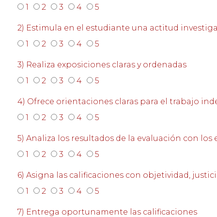
1
2
3
4
5
2) Estimula en el estudiante una actitud investiga
1
2
3
4
5
3) Realiza exposiciones claras y ordenadas
1
2
3
4
5
4) Ofrece orientaciones claras para el trabajo in
1
2
3
4
5
5) Analiza los resultados de la evaluación con los
1
2
3
4
5
6) Asigna las calificaciones con objetividad, justic
1
2
3
4
5
7) Entrega oportunamente las calificaciones