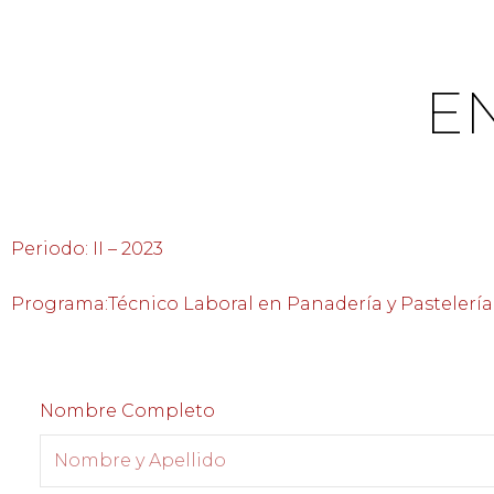
Ir
al
contenido
E
Periodo: II – 2023
Programa:Técnico Laboral en Panadería y Pastelería
Nombre Completo