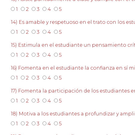
1
2
3
4
5
14) Es amable y respetuoso en el trato con los es
1
2
3
4
5
15) Estimula en el estudiante un pensamiento crí
1
2
3
4
5
16) Fomenta en el estudiante la confianza en sí 
1
2
3
4
5
17) Fomenta la participación de los estudiantes en
1
2
3
4
5
18) Motiva a los estudiantes a profundizar y amp
1
2
3
4
5