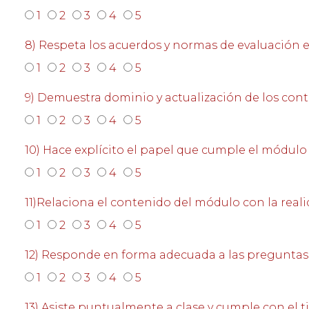
1
2
3
4
5
8) Respeta los acuerdos y normas de evaluación e
1
2
3
4
5
9) Demuestra dominio y actualización de los con
1
2
3
4
5
10) Hace explícito el papel que cumple el módulo
1
2
3
4
5
11)Relaciona el contenido del módulo con la real
1
2
3
4
5
12) Responde en forma adecuada a las preguntas 
1
2
3
4
5
13) Asiste puntualmente a clase y cumple con el 