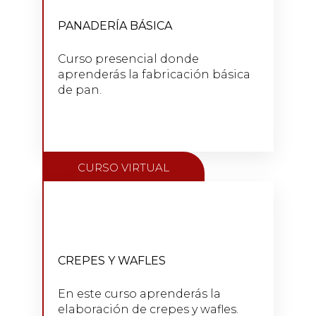
CURSO PRESENCIAL DE
PANADERÍA BÁSICA
PANADERÍA BÁSICA
24 a 28 de febrero de 2022
Curso presencial donde
aprenderás la fabricación básica
de pan.
VER CURSO
CURSO VIRTUAL
CURSO VIRTUAL DE CREPES Y
WAFFLES
CREPES Y WAFLES
17 de febrero de 2022
En este curso aprenderás la
elaboración de crepes y wafles.